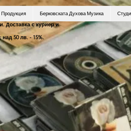
Продукция
Берковската Духова Музика
Студ
и. Доставка с куриер и
 над 50 лв. - 15%.