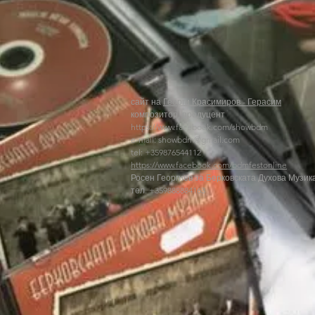
сайт на
Георги Красимиров - Герасим
композитор, продуцент
https://www.facebook.com/showbdm
e-mail:
showbdm@gmail.com
tel: +359876544112
https://www.facebook.com/bdmfestonline
Росен Георгиев за Берковската Духова Музик
тел. +359888884163