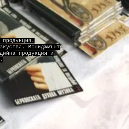
 продукция.
зкуства. Мениджмънт
дийна продукция и
.